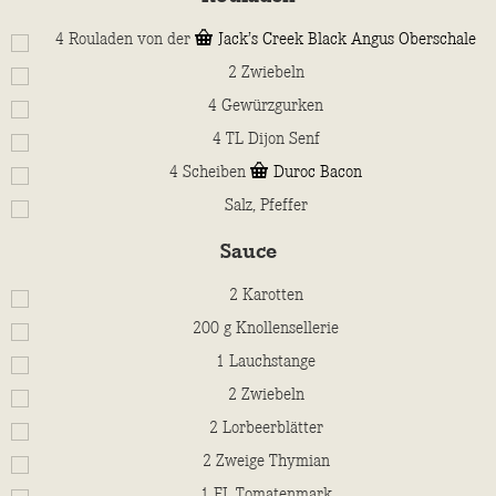
4
Rouladen von der
Jack’s Creek Black Angus Oberschale
2
Zwiebeln
4
Gewürzgurken
4
TL
Dijon Senf
4
Scheiben
Duroc Bacon
Salz, Pfeffer
Sauce
2
Karotten
200
g
Knollensellerie
1
Lauchstange
2
Zwiebeln
2
Lorbeerblätter
2
Zweige Thymian
1
EL
Tomatenmark