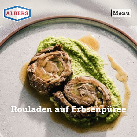
Rouladen auf Erbsenpüree