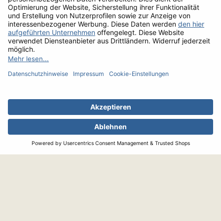
21
Sahne hinzugeben und mit einem Pürierstab oder einer
Küchenmaschine pürieren.
22
Mit Salz und Pfeffer abschmecken.
Albers GmbH
Mündelheimer Weg 6
D-40472 Düsseldorf
Die besten Steaks.
Telefon
0211/94 29 40
Das beste Geflügel.
Fax 0800/94 29 444
Seit 1962.
service@albersfood.de
INFORMATIONEN
SERVICE
Unsere AGB
Impressum
Datenschutz