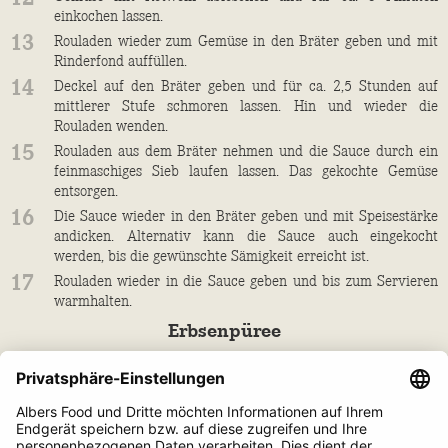
einkochen lassen.
13
Rouladen wieder zum Gemüse in den Bräter geben und mit
Rinderfond auffüllen.
14
Deckel auf den Bräter geben und für ca. 2,5 Stunden auf
mittlerer Stufe schmoren lassen. Hin und wieder die
Rouladen wenden.
15
Rouladen aus dem Bräter nehmen und die Sauce durch ein
feinmaschiges Sieb laufen lassen. Das gekochte Gemüse
entsorgen.
16
Die Sauce wieder in den Bräter geben und mit Speisestärke
andicken. Alternativ kann die Sauce auch eingekocht
werden, bis die gewünschte Sämigkeit erreicht ist.
17
Rouladen wieder in die Sauce geben und bis zum Servieren
warmhalten.
Erbsenpüree
18
Zwiebel schälen und fein würfeln.
19
Butter in einem kleinen Topf erhitzen und die Zwiebelwürfel
ca. 5 Minuten darin anschwitzen.
20
Erbsen hinzugeben und weitere 5 Minuten anschwitzen.