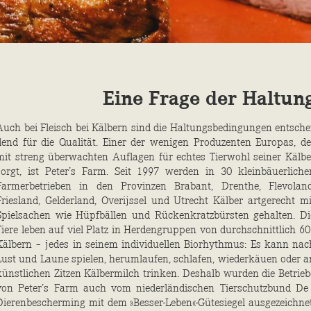
Eine Frage der Haltun
Auch bei Fleisch bei Kälbern sind die Haltungsbedingungen entschei
dend für die Qualität. Einer der wenigen Produzenten Europas, de
mit streng überwachten Auflagen für echtes Tierwohl seiner Kälbe
sorgt, ist Peter’s Farm. Seit 1997 werden in 30 kleinbäuerliche
Farmerbetrieben in den Provinzen Brabant, Drenthe, Flevoland
Friesland, Gelderland, Overijssel und Utrecht Kälber artgerecht mi
Spielsachen wie Hüpfbällen und Rückenkratzbürsten ­gehalten. Di
Tiere ­leben auf viel Platz in Herdengruppen von durchschnittlich 60 
Kälbern – jedes in seinem individuellen Biorhythmus: Es kann nac
Lust und Laune spielen, herumlaufen, schlafen, wiederkäuen oder a
künstlichen ­Zitzen Kälbermilch trinken. Deshalb wurden die Betrieb
von Peter’s Farm auch vom niederländischen Tierschutzbund De 
Dierenbescherming mit dem »Besser-Leben«-Güte­siegel ausgezeichnet