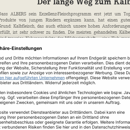
Der lange Weg zum Kal
Dass ­ALBERS sein Exzellenz-Fleischprogramm erst jetzt um Top
Produkte von jungen Rindern ergänzen kann, hat einen gute
Grund: Kalbfleisch, das auch ethisch unsere hohen Anforderunge
erfüllt, ist sehr schwer zu finden. Die meisten gehandelten Kälbe
sind traurige Nebenprodukte der Milchwirtschaft – eine Kuh mus
einmal im Jahr kalben, um weiterhin Milch geben zu können. Für di
Massen an Kälbern gibt es aber keinen geregelten Markt, die Qualitä
schwankt stark.
Das Goldene Kal
Eine löbliche Ausnahme ist die niederländische Kalbs
Erzeugergemeinschaft Peter’s Farm. Alle Mitglieder müssen auf fün
Gebote schwören: Fleischqualität, Tierwohl, Rückverfolgbarkeit
Sicherheit und Transparenz. Das penibel kontrollierte Safety-Guard
System garantiert eine einzigartige Spitzenqualität bei jede
Teilstück. Mit einem Tracking-Code ist jeder Cut online teilweis
sogar mit einer Live-Stall-Cam auf den Hof rückverfolgbar, in dem da
Kalb im Schnitt mit 60 Herdgenossen art­gerecht aufgewachsen ist
Echtes
Certified Premium Veal
– ­gewissermaßen das ­Goldene Kalb.