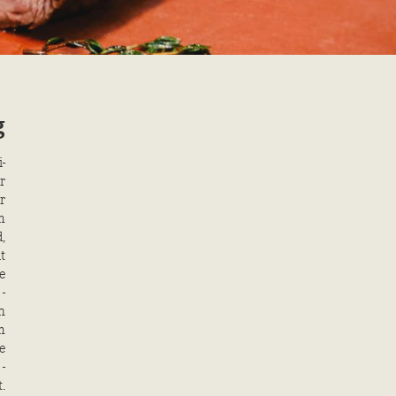
g
­
r
r
n
,
t
e
­
h
n
e
­
.