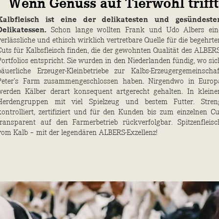
Wenn Genuss auf Tierwohl trifft
Kalbfleisch ist eine der delikatesten und ­gesündeste
Delikatessen.
Schon lange wollten Frank und Udo Albers ein
verlässliche und ethisch wirklich vertret­bare Quelle für die begehrte
Cuts für Kalbsfleisch finden, die der gewohnten Qualität des ALBERS
Portfolios entspricht. Sie wurden in den Niederlanden fündig, wo sic
bäuerliche Erzeuger-Kleinbetriebe zur Kalbs-Erzeugergemeinschaf
Peter’s Farm zusammengeschlossen haben. Nirgendwo in Europ
werden Kälber derart konsequent artgerecht gehalten. In kleine
Herdengruppen mit viel Spielzeug und bestem Futter. Stren
kontrolliert, zertifiziert und für den Kunden bis zum einzelnen Cu
transparent auf den Farmerbetrieb rückverfolgbar. Spitzenfleisc
vom Kalb – mit der legendären ALBERS-Exzellenz!