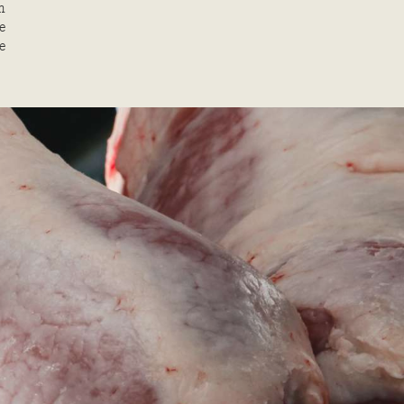
n
e
e