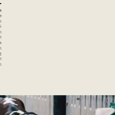
.
n
e
n
-
h
t
a
n
g
t
h