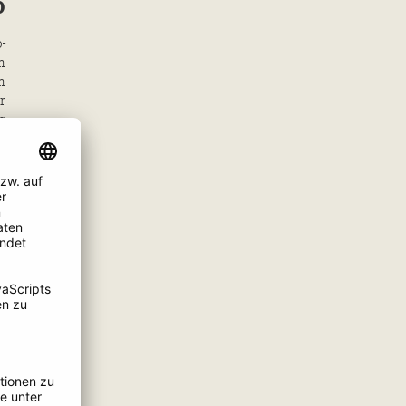
b
-
n
n
r
s
e
t
b
-
f
,
-
m
e
s
.