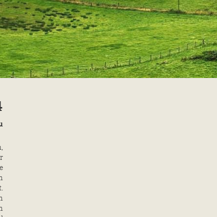
4
u
,
r
e
n
.
n
m