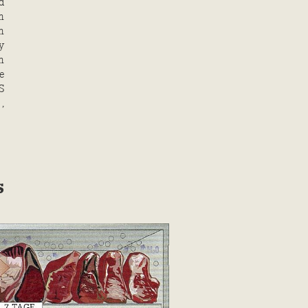
d
m
n
y
n
e
S
,
s