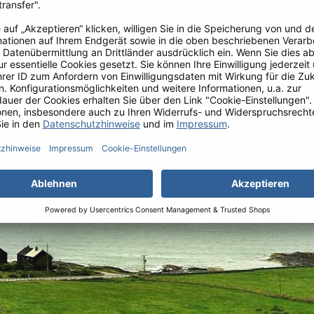
onal anerkannte Prinzipien zur
Hormonen wird grundsätzlich
armen. Immer mehr John Stone-
Gourmetfleisch voller Geschma
deutlich weitergehenden Siegeln
rogramm „Suckler Herds Welfare
deration (ICBF) oder das Umwelt-
n Scheme“.