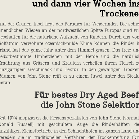
und dann vier Wochen in
Trockene
Auf der Grünen Insel liegt das Paradies für Weiderinder. Die schie
unendlichen Wiesen an der nordwestlichen Spitze Europas sind wi
geschaffen für die natürliche Aufzucht von Rindern. Durch das vo
Golfstrom verwöhnte ozeanisch-milde Klima können die Rinder i
Irland fast das ganze Jahr unter dem Himmel grasen. Das freie un
selbstbestimmte Umherziehen mit der Herde und die natürlic
Ernährung aus Gräsern und Kräutern verhelfen ihrem Fleisch z
einzigartigem Geschmack und Textur. In den gewaltigen Trocken
Räumen von John Stone reift es zu einem Juwel unter den Steak
heran.
Für bestes Dry Aged Beef
die John Stone Selektio
Seit 1974 inspizieren die Fleischspezialisten von John Stone (vormal
Donald Russell) mit geschultem Auge die Rinderhälften de
unzähligen Kleinstbetriebe in den Schlachthöfen im ganzen Land un
veredeln sie im traditionellen Verfahren der Trockenreifung (Dr