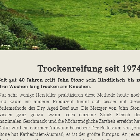
Trockenreifung seit 197
Seit gut 40 Jahren reift John Stone sein Rindfleisch bis z
drei Wochen lang trocken am Knochen.
Nur sehr wenige Hersteller praktizieren diese Methode heute noch
und kaum ein anderer Produzent kennt sich besser mit diese
Reifemethode des Dry Aged Beef aus. Die Metzger von John Ston
wissen ganz genau, wann jedes einzelne Stück Fleisch de
maximalen Geschmack und die höchstmögliche Zartheit erreicht hat
Dafür wird ein enormer Aufwand betrieben: Der Reiferaum von Joh
Stone hat Kathedralen-Ausmaß, es ist der größte Europas. An jede