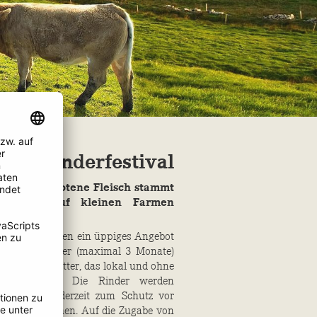
Air Rinderfestival
tone angebotene Fleisch stammt
ern, die auf kleinen Farmen
uf ihren Weiden ein üppiges Angebot
 kurzen Winter (maximal 3 Monate)
iges Silage-Futter, das lokal und ohne
ebaut wurde. Die Rinder werden
nnen sich jederzeit zum Schutz vor
de zurückziehen. Auf die Zugabe von