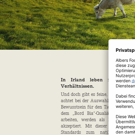
In Irland leben fast alle 
Verhältnissen.
Und doch gibt es feine, aber entsch
achtet bei der Auswahl seiner Zulie
Bewusstsein für den Tier- und Umwel
dem „Bord Bia“-Qualiätssicherung
arbeiten, werden als Zulieferer 
akzeptiert. Mit dieser weisen di
Standards zum natürlichen Au