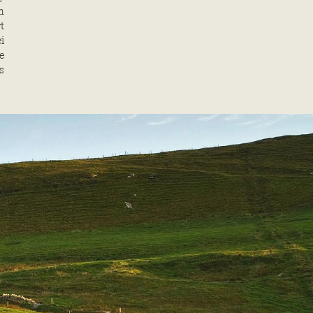
n
t
i
e
s