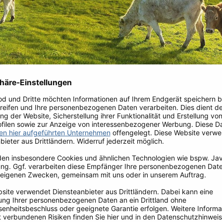
Nachhaltigkeit
Open-
Rinder in paradiesischen
Das unter der Marke John S
ausschließlich von Rind
aufwachsen
eidende Unterschiede. John Stone
fer-Farmen auf ein ausgeprägtes
Im Sommer genießen die Tiere a
tschutz. Nur Betriebe, die nach
von Gräsern und Kräutern, im
ssystem des Irish Food Board
erhalten sie zusätzlich hochwert
des John Stone
Dry Aged Beef
Einsatz von Pestiziden ang
e Farmen die höchstmöglichen
respektvoll behandelt und kö
fwachsen ihrer Tiere nach.
Schnee und Regen in Unterstän