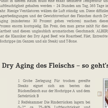
Punkt in diesem Raum muss eine exakt definierte Temperatur un
Luftfeuchtigkeit gehalten werden – 24 Stunden am Tag, 365 Tage i
Jahr. Riesige Ventilatoren wälzen die Luft ständig um. Diese diffizile
Lagerbedingungen und der Gewichtsverlust des Fleisches durch Dr
Aging (mindestens 30 Prozent gehen verloren) machen diese
Prozess enorm kostspielig. Ein Preis, den man gerne zahlt für dies
Zartheit und diesen unglaublich aromatischen Geschmack. ALBER
hat die Klassiker des Dry Aged Beef: wie Roastbeef, Filet, Entrecôte 
Hochrippe (im Ganzen und als Steak) und T-Bone.
Dry Aging des Fleischs – so geht’
1
Grobe Zerlegung Für trocken gereifte
Steaks eignet sich am besten das
Rückenfleisch aus der Hochrippe
A
und dem
Sattelstück
B
2
Reifekammer Die Rinderrücken lagern bei
0–2° ca. 75–80% Luftfeuchtigkeit und