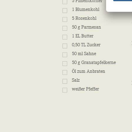
5
Pimentkörner
1
Blumenkohl
5
Rosenkohl
50
g
Parmesan
1
EL
Butter
0,50
TL
Zucker
50
ml
Sahne
50
g
Granatapfelkerne
Öl zum Anbraten
Salz
weißer Pfeffer