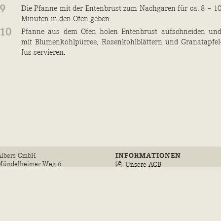
9
Die Pfanne mit der Entenbrust zum Nachgaren für ca. 8 – 1
Minuten in den Ofen geben.
10
Pfanne aus dem Ofen holen Entenbrust aufschneiden un
mit Blumenkohlpürree, Rosenkohlblättern und Granatapfel
Jus servieren.
Albers GmbH
INFORMATIONEN
Mündelheimer Weg 6
Unsere AGB
D-40472 Düsseldorf
Datenschutz
Telefon
0211/94 29 40
Cookie-Einstellungen
Fax 0800/94 29 444
service@albersfood.de