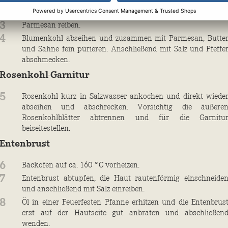
2
Blumenkohl in kleine Röschen trennen und mit dem Zucke
für ca. 15 Minuten in Salzwasser kochen.
3
Parmesan reiben.
4
Blumenkohl abseihen und zusammen mit Parmesan, Butte
und Sahne fein pürieren. Anschließend mit Salz und Pfeffe
abschmecken.
Rosenkohl-Garnitur
5
Rosenkohl kurz in Salzwasser ankochen und direkt wiede
abseihen und abschrecken. Vorsichtig die äußere
Rosenkohlblätter abtrennen und für die Garnitu
beiseitestellen.
Entenbrust
6
Backofen auf ca. 160 °C vorheizen.
7
Entenbrust abtupfen, die Haut rautenförmig einschneide
und anschließend mit Salz einreiben.
8
Öl in einer Feuerfesten Pfanne erhitzen und die Entenbrus
erst auf der Hautseite gut anbraten und abschließen
wenden.