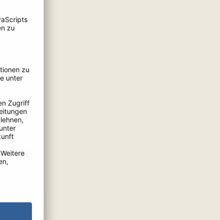
f
s
-
d
t
m
t
n
d