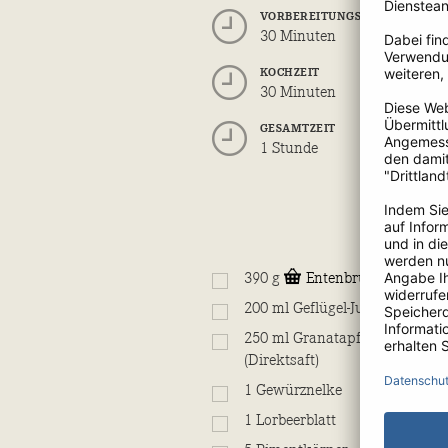
VORBEREITUNGSZEIT
30 Minuten
KOCHZEIT
30 Minuten
GESAMTZEIT
1 Stunde
390
g
Entenbrüste
200
ml
Geflügel-Jus
250
ml
Granatapfelsaft
(Direktsaft)
1
Gewürznelke
1
Lorbeerblatt