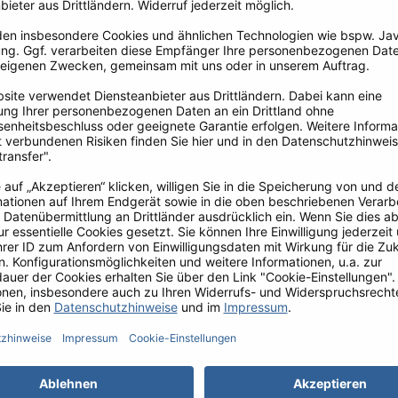
Jahreszeit. Rosa gebratene Entenbrust au
einem herrlich cremigen Bett au
Blumenkohlpüree und dazu einem Granatapfel
Jus mit Auszügen von Nelke, Piment un
Lorbeer. Hier treffen Frankreich und Orien
aufeinander und vereinen sich zu eine
Geschmackserlebnis der besonderen Art.
Granatapfel-Jus
1
Geflügel-Jus mit Granatapfelsaft, Gewürznelke, Lorbeerblat
und Piment in eine Kasserolle geben und für ca. 20 Minute
bei mittlerer Hitze reduzieren lassen. Anschließen
beiseitestellen.
Blumenkohlpüree