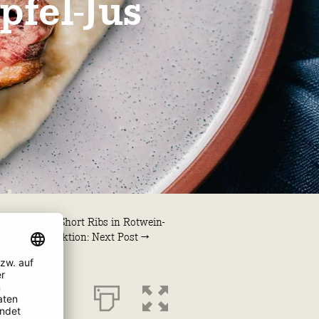
pfel-Jus
Crosscut Short Ribs in Rotwein-
Soja-Reduktion: Next Post →
e