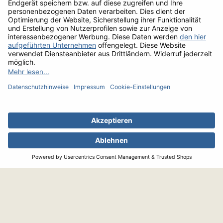
GESCHRIEBEN VON
Peter Wagner
Peter Wagner arbeitet als Food-Journalist mit Schwerpunkt Fleisch
in Hamburg und Palma de Mallorca für Fachmagazine wie BEEF!
und Buchverlage (z.B. TEUBNER). Von ihm stammen Standardwerke
wie
Das große Buch vom Fleisch
und seine Steak-Diät
Corona-Speck
weg!
Albers GmbH
Mündelheimer Weg 6
D-40472 Düsseldorf
Die besten Steaks.
Telefon
0211/94 29 40
Das beste Geflügel.
Fax 0800/94 29 444
Seit 1962.
service@albersfood.de
INFORMATIONEN
SERVICE