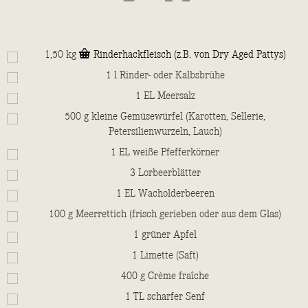
1,50
kg
Rinderhackfleisch (z.B. von Dry Aged Pattys)
1
l
Rinder- oder Kalbsbrühe
1
EL
Meersalz
500
g
kleine Gemüsewürfel (Karotten, Sellerie,
Petersilienwurzeln, Lauch)
1
EL
weiße Pfefferkörner
3
Lorbeerblätter
1
EL
Wacholderbeeren
100
g
Meerrettich (frisch gerieben oder aus dem Glas)
1
grüner Apfel
1
Limette (Saft)
400
g
Crème fraîche
1
TL
scharfer Senf