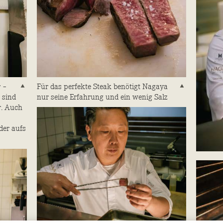
 –
Für das perfekte Steak benötigt Nagaya
 sind
nur seine Erfahrung und ein wenig Salz
r. Auch
der aufs