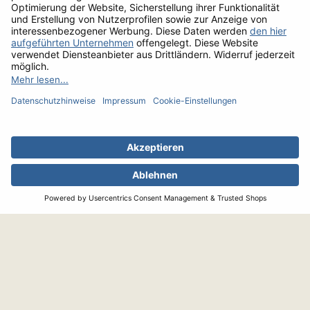
Unsere Partner:
Neuig­keiten:
FACEBOOK
Bitte beachten Sie unsere Hinweise zur
Einwilligung
und zum
Widerruf
und unsere
Datenschutzerklärung
.
Albers GmbH
Mündelheimer Weg 6
D-40472 Düsseldorf
Die besten Steaks.
Telefon
0211/94 29 40
Das beste Geflügel.
Fax 0800/94 29 444
Seit 1962.
service@albersfood.de
INFORMATIONEN
SERVICE
Unsere AGB
Impressum
Datenschutz