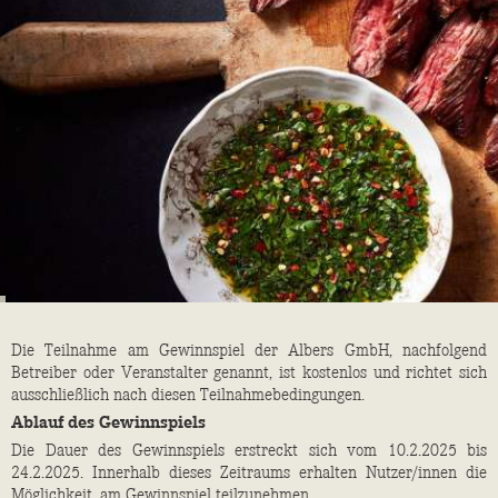
Die Teilnahme am Gewinnspiel der Albers GmbH, nachfolgend
Betreiber oder Veranstalter genannt, ist kostenlos und richtet sich
ausschließlich nach diesen Teilnahmebedingungen.
Ablauf des Gewinnspiels
Die Dauer des Gewinnspiels erstreckt sich vom 10.2.2025 bis
24.2.2025. Innerhalb dieses Zeitraums erhalten Nutzer/innen die
Möglichkeit, am Gewinnspiel teilzunehmen.