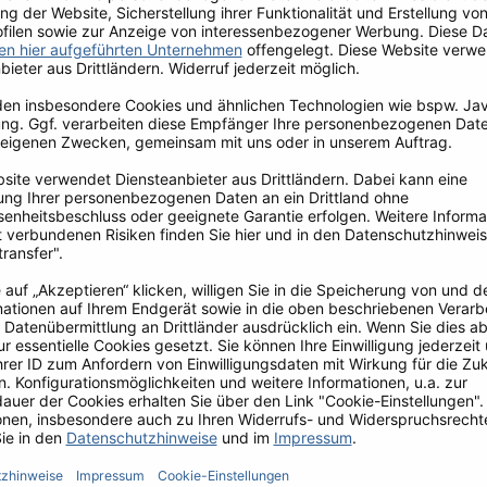
efern Kunden aus Handel, Einzelhandel sowie
Europa und über unseren Onlineshop erreichen
er.
t im Fitnessstudio (FitX)
nd Wasser satt, natürlich kostenlos für Dich
erichte zum stark vergünstigten Preis
(nach erfolgreicher Einarbeitung)
g bis Freitag)