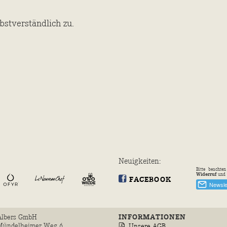
bstverständlich zu.
Neuig­keiten:
Bitte beachte
Widerruf
und 
FACEBOOK
Albers GmbH
INFORMATIONEN
Mündelheimer Weg 6
Unsere AGB