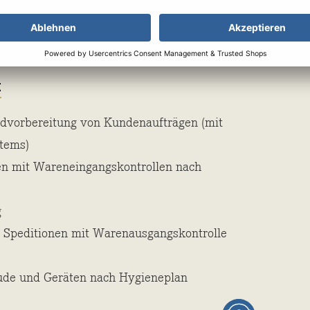
 Mitarbeitern in einem offenen und familiären
r uns zu berichten, dass unser aktueller
zugehörigkeit liegt.
t
dvorbereitung von Kundenaufträgen (mit
stems)
n mit Wareneingangskontrollen nach
g
Speditionen mit Warenausgangskontrolle
ude und Geräten nach Hygieneplan