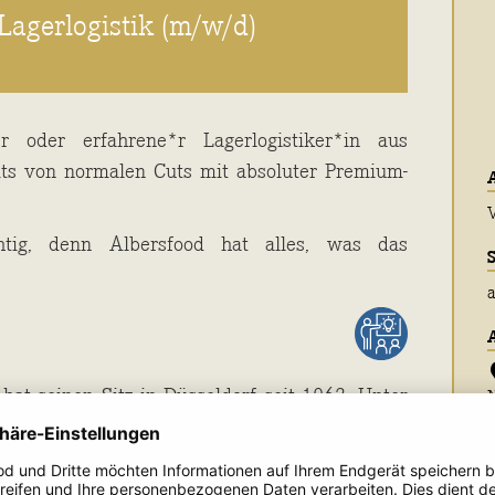
Lagerlogistik (m/w/d)
 oder erfahrene*r Lagerlogistiker*in aus
its von normalen Cuts mit absoluter Premium-
V
tig, denn Albersfood hat alles, was das
a
at seinen Sitz in Düsseldorf seit 1962. Unter
s sind wir spezialisiert auf den Handel mit
lügel. Ohne Zwischenhändler einzuschalten
“- Prinzip exklusiv mit den jeweils weltweit