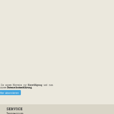
n Sie unsere Hinweise zur
Einwilligung
und zum
unsere
Datenschutzerklärung
.
SERVICE
Impressum