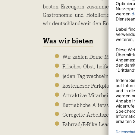
besten Erzeugern zusammen und beli
Gastronomie und Hotellerie in ganz 
wir deutschlandweit den Endverbrauch
Was wir bieten
Wir zahlen Deine Mitgliedschaf
Frisches Obst, heißen Kaffee u
jeden Tag wechselnde Mittagsg
kostenloser Parkplatz
Attraktive Mitarbeiterrabatte
Betriebliche Altersversorgung 
Geregelte Arbeitszeiten (Monta
Fahrrad/E-Bike Leasing