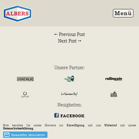
← Previous Post
Next Post →
Unsere Partner:
Neuig­keiten:
FACEBOOK
Bitte beachten Sie unsere Hinweise zur
Einwilligung
und zum
Widerruf
und unsere
Datenschutzerklärung
.