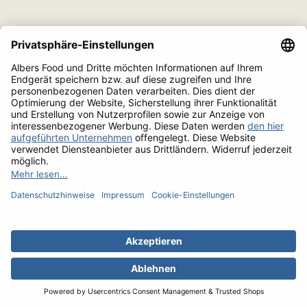
Albers GmbH
Mündelheimer Weg 6
D-40472 Düsseldorf
Die besten Steaks.
Telefon
0211/94 29 40
Das beste Geflügel.
Fax 0800/94 29 444
Seit 1962.
service@albersfood.de
INFORMATIONEN
SERVICE
Unsere AGB
Impressum
Datenschutz
Cookie-Einstellungen