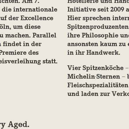
ichten. Am 7.
Hotellerie und Hand
h die internationale
Initiative seit 2009 
uf der Excellence
Hier sprechen inter
Köln, um diese
Spitzenproduzenten
u machen. Parallel
ihre Philosophie u
 findet in der
ansonsten kaum zu 
Premiere des
in ihr Handwerk.
sverleihung statt.
Vier Spitzenköche 
Michelin-Sternen – 
Fleischspezialitäten
und laden zur Verko
ry Aged.