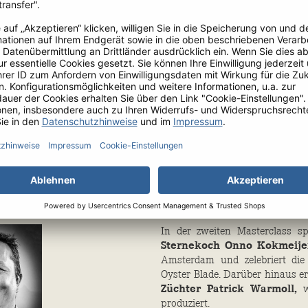
rblick.
In der zweiten Masterclass s
Sternekoch Onno Kokmeije
Amsterdam und zelebriert die
Oyster Blade. Darüber hinaus e
Züchter Patrick Warmoll,
produziert.