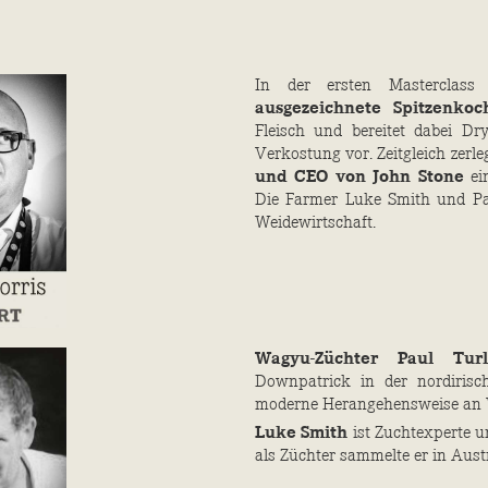
In der ersten Masterclas
ausgezeichnete Spitzenkoc
Fleisch und bereitet dabei D
Verkostung vor. Zeitgleich zerle
und CEO von John Stone
ei
Die Farmer Luke Smith und Pa
Weidewirtschaft.
Wagyu-Züchter Paul Turl
Downpatrick in der nordirisc
moderne Herangehensweise an W
Luke Smith
ist Zuchtexperte u
als Züchter sammelte er in Aust