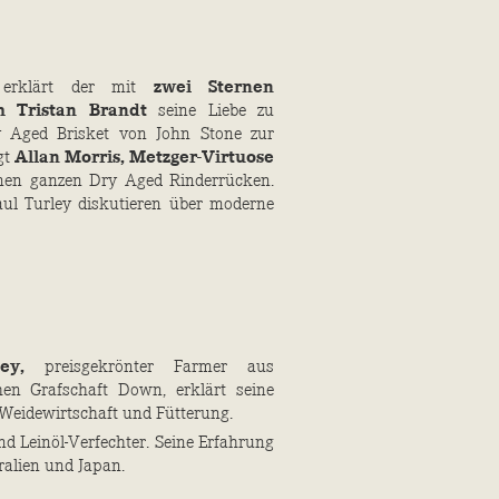
s erklärt der mit
zwei Sternen
h Tristan Brandt
seine Liebe zu
ry Aged Brisket von John Stone zur
gt
Allan Morris, Metzger-Virtuose
nen ganzen Dry Aged Rinderrücken.
ul Turley diskutieren über moderne
ey,
preisgekrönter Farmer aus
hen Grafschaft Down, erklärt seine
eidewirtschaft und Fütterung.
nd Leinöl-Verfechter. Seine Erfahrung
ralien und Japan.